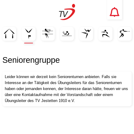
×
×
×
×
×
×
×
Seniorengruppe
Verein
Turnen
Volleyball
Tischtennis
Aerobic
Fit und Gesund
Ultimate Frisbee
News
Erwachsene
Story
Vereinsmeist. 17
Frauen Montag
(Nordic) Walking
Leider können wir derzeit kein Seniorenturnen anbieten. Falls sie
Interesse an der Tätigkeit des Übungsleiters für das Seniorenturnen
Termine
Teams
Frauen Donnerstag
Fit in den ...
Fitnessgruppe
haben oder jemanden kennen, der Interesse daran hätte, freuen wir uns
über eine Kontaktaufnahme mit der Vorstandschaft oder einem
Veranstaltungen
Jugend
Trampolin Fitness
Seniorengruppe
Damen I
Übungsleiter des TV Jestetten 1910 e.V.
Jugend
Gauturntag MHTG
Damen II
Rollstuhlbasketball
Eltern-Kind
Damen III
Wiesn-Gaudi 2019
Kindergarten
Damen IV